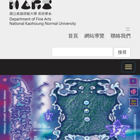
跳
到
主
要
:::
內
首頁
｜
網站導覽
｜
聯絡我們
容
區
塊
Togg
上
下
navig
一
一
張
張