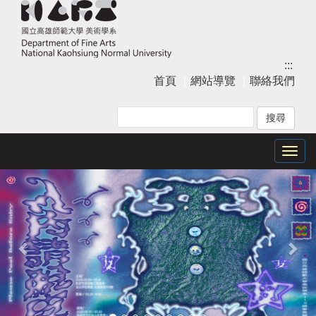
跳
到
主
要
:::
內
首頁
｜
網站導覽
｜
聯絡我們
容
區
塊
Togg
上
下
navig
一
一
張
張