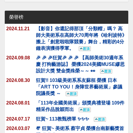
榮譽榜
2024.11.21
【影音】你還記得那頂「分類帽」嗎？ 高
師大美術系在高師大70周年將《哈利波特》
搬上「創意啦啦隊競賽」舞台，精彩的4分
鐘表演獲得季軍。
2024.09.08
🎉 🎉 🎉狂賀🎉 🎉 🎉 【高師美術30週年系
慶 打狗藝游誌】 榮獲2024美國MUSE繆思
設計大獎 雙金獎殊榮～～ 👀
2024.08.30
狂賀!! 103級美術系系友蘇桓 榮獲 日本
「ART TO YOU！身障世界藝術展」參議
院議長獎 ～
2024.08.01
「113年全國美術展」頒獎典禮登場 109件
精采作品脫穎而出
2024.07.17
狂賀~ 113教甄榜單 ✨✨✨
2024.03.07
〠 狂賀~ 美術系 蔡宇貞 榮獲台南新藝獎首