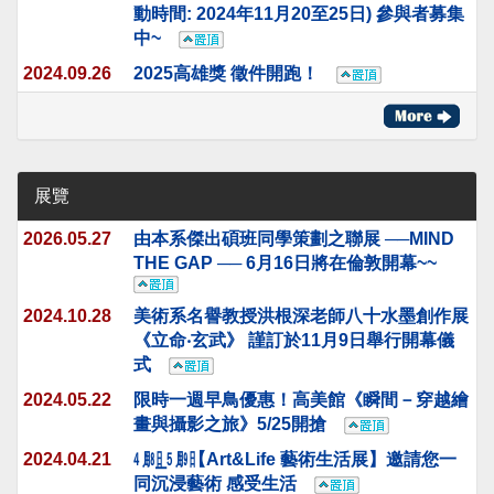
動時間: 2024年11月20至25日) 參與者募集
中~
2024.09.26
2025高雄獎 徵件開跑！
展覽
2026.05.27
由本系傑出碩班同學策劃之聯展 ──MIND
THE GAP ── 6月16日將在倫敦開幕~~
2024.10.28
美術系名譽教授洪根深老師八十水墨創作展
《立命‧玄武》 謹訂於11月9日舉行開幕儀
式
2024.05.22
限時一週早鳥優惠！高美館《瞬間－穿越繪
畫與攝影之旅》5/25開搶
2024.04.21
㋃㏱⎯㋄㏲【Art&Life 藝術生活展】邀請您一
同沉浸藝術 感受生活