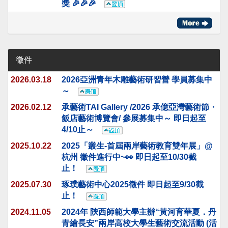
獎 🎉🎉🎉
徵件
2026.03.18
2026亞洲青年木雕藝術研習營 學員募集中
～
2026.02.12
承藝術TAI Gallery /2026 承億亞灣藝術節・
飯店藝術博覽會/ 參展募集中～ 即日起至
4/10止～
2025.10.22
2025「叢生-首屆兩岸藝術教育雙年展」@
杭州 徵件進行中~👀 即日起至10/30截
止！
2025.07.30
琢璞藝術中心2025徵件 即日起至9/30截
止！
2024.11.05
2024年 陝西師範大學主辦“黃河育華夏．丹
青繪長安”兩岸高校大學生藝術交流活動 (活