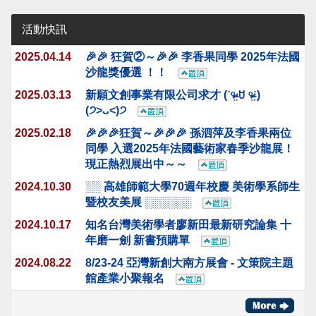
活動快訊
2025.04.14
🎉🎉 狂賀②～🎉🎉 李香果同學 2025年法國
沙龍獎優選 ！！
2025.03.13
新願文創事業有限公司求才 (ˊᵒ̴̶̷̤ ꇴ ᵒ̴̶̷̤ˋ)
(੭˃ᴗ˂)੭
2025.02.18
🎉🎉🎉狂賀～🎉🎉🎉 孫泗萍及李香果兩位
同學 入選2025年法國藝術家春季沙龍展！
現正熱烈展出中～～
2024.10.30
░░ 高雄師範大學70週年校慶 美術學系師生
暨校友美展 ░░░░░░
2024.10.17
知名台灣美術學者廖新田最新研究論集 十
年磨一劍 新書預購單
2024.08.22
8/23-24 亞灣新創大南方展會 - 文策院主題
館產業小聚報名