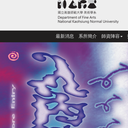
跳
到
主
要
內
容
最新消息
系所簡介
師資陣容
上
區
塊
一
張