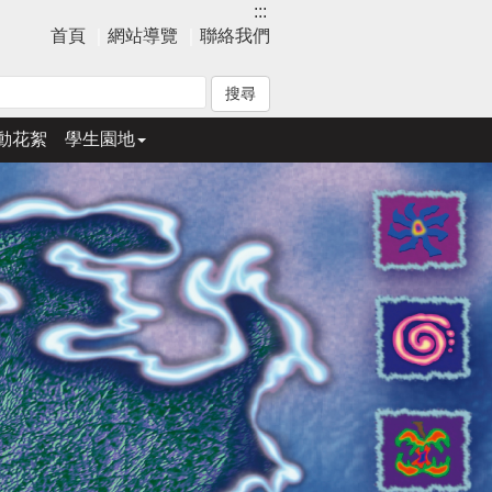
:::
首頁
｜
網站導覽
｜
聯絡我們
動花絮
學生園地
下
一
張