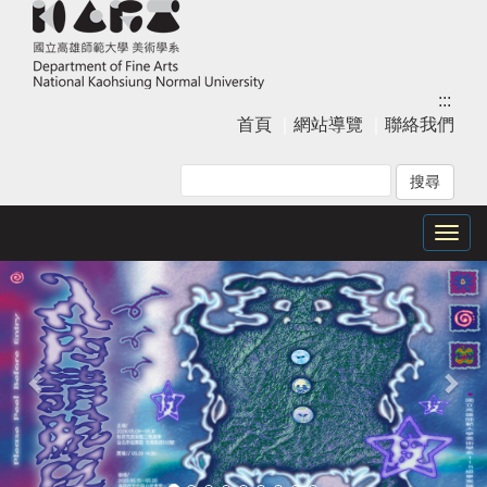
跳
到
主
要
:::
內
首頁
｜
網站導覽
｜
聯絡我們
容
區
塊
Togg
上
下
navig
一
一
張
張