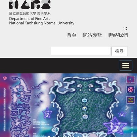
跳
到
主
要
:::
內
首頁
｜
網站導覽
｜
聯絡我們
容
區
塊
Togg
上
下
navig
一
一
張
張